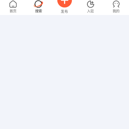
卢女士
3000-4000元
08-06
不限区域
全职
大专
首页
搜索
入驻
我的
发布
其他职位
聂女士
2000-3000元
08-06
不限区域
全职
招聘信息
求职简历
家政/保安
吴先生
4000-5000元
08-06
不限区域
全职
大专
行政/后勤
王先生
5000-8000元
08-06
不限区域
全职