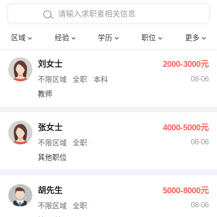
在校学生工作经验
本科
行政后勤
建筑装潢
确定
区域
经验
学历
职位
更多
三年以上工作经验
硕士
销售岗位
教师
刘女士
2000-3000元
四年以上工作经验
博士
文员
护士
08-06
不限区域
全职
本科
五年以上工作经验
财务会计
传单派发
教师
十年以上工作经验
超市零售
促销导购
张女士
4000-5000元
网络IT
保健按摩
08-06
不限区域
全职
其他职位
快递员
前台接待
收银员
技术员/工程师
胡先生
5000-8000元
08-06
水电/机修
部门经理
不限区域
全职