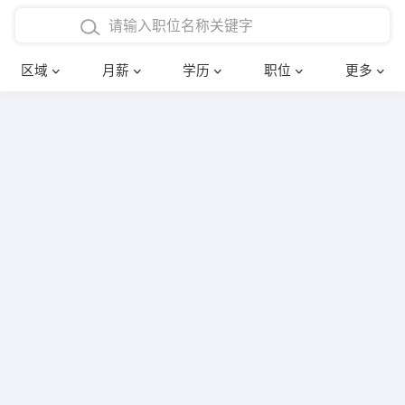
4000-5000元
本科
行政后勤
建筑装潢
确定
区域
月薪
学历
职位
更多
5000-8000元
硕士
销售岗位
教师
8000-12000元
博士
文员
护士
12000-20000元
财务会计
传单派发
其他
超市零售
促销导购
网络IT
保健按摩
快递员
前台接待
收银员
技术员/工程师
水电/机修
部门经理